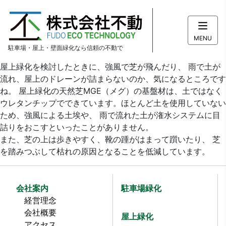
MENU
駐車場・屋上・壁面緑化なら信頼の不動で
屋上緑化を検討したときに、強風で芝が飛んだり、 雨で土が
流れ、屋上のドレーンが詰まらないのか、気になるところです
ね。 屋上緑化の天然芝MGE（メグ）の基盤材は、土ではなく
ウレタンチップでできています。ほとんど土を使用していない
ため、強風による土埃や、 雨で流れた土が潅水システムに目
詰りをおこすといったことがありません。
また、芝の上は歩きやすく、靴の踵がはまって躓いたり、 芝
を踏みつぶして枯れの原因となることを低減しています。
会社案内
駐車場緑化
経営理念
会社概要
屋上緑化
アクセス